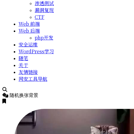
渗透测试
漏洞复现
CTF
Web 前端
Web 后端
php开发
安全运维
WordPress学习
随笔
关于
友情链接
网安工具导航
随机换张背景