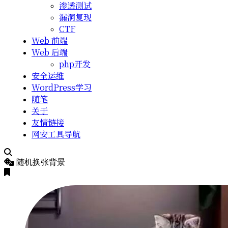
渗透测试
漏洞复现
CTF
Web 前端
Web 后端
php开发
安全运维
WordPress学习
随笔
关于
友情链接
网安工具导航
随机换张背景