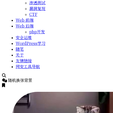
渗透测试
漏洞复现
CTF
Web 前端
Web 后端
php开发
安全运维
WordPress学习
随笔
关于
友情链接
网安工具导航
随机换张背景