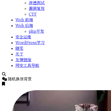
渗透测试
漏洞复现
CTF
Web 前端
Web 后端
php开发
安全运维
WordPress学习
随笔
关于
友情链接
网安工具导航
随机换张背景